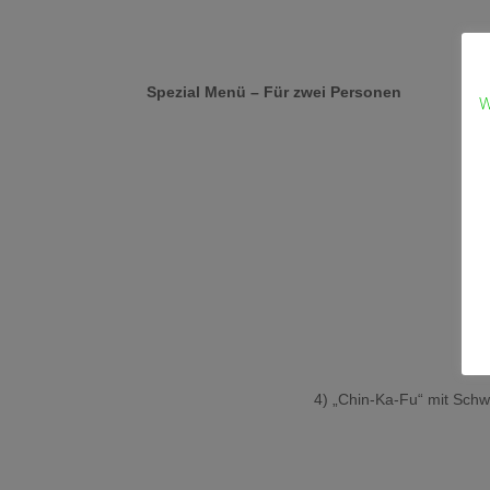
Spezial Menü – Für zwei Personen
W
4) 
4) „Chin-Ka-Fu“ mit Sch