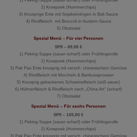
2) Kroepoek (Hummerchips)
3) Knusprige Ente mit Sojakeimlingen in Bali-Sauce
4) Rindfleisch mit Broccoli in Austern-Sauce
5) Obstsalat
Spezial Menü – Für vier Personen
SP8 – 69,00 €
1) Peking-Suppe (sauer-scharf) oder Frühlingsrolle
2) Kroepoek (Hummerchips)
3) Pak Pao Ente knusprig mit versch. chinesischem Gemüse
4) Rindfleisch mit Morcheln & Banbussprossen
5) Knusprig gebackenes Schweinefleisch (süß-sauer)
6) Hühnerfleisch & Rindfleisch nach „China Art“ (scharf)
7) Obstsalat
Spezial Menü – Für sechs Personen
SP9 – 105,00 €
1) Peking-Suppe (sauer-scharf) oder Frühlingsrolle
2) Kroepoek (Hummerchips)
3) Pak Pao Ente knusprig mit versch. chinesischem Gemüse