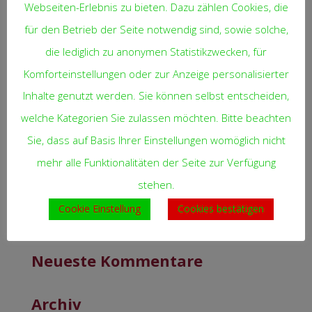
Webseiten-Erlebnis zu bieten. Dazu zählen Cookies, die
für den Betrieb der Seite notwendig sind, sowie solche,
Name, E-Mail-Adresse und Website in
die lediglich zu anonymen Statistikzwecken, für
diesem Browser für meinen nächsten
Komforteinstellungen oder zur Anzeige personalisierter
Kommentar speichern.
Inhalte genutzt werden. Sie können selbst entscheiden,
welche Kategorien Sie zulassen möchten. Bitte beachten
Sie, dass auf Basis Ihrer Einstellungen womöglich nicht
mehr alle Funktionalitäten der Seite zur Verfügung
stehen.
Cookie Einstellung
Cookies bestätigen
Neueste Kommentare
Archiv