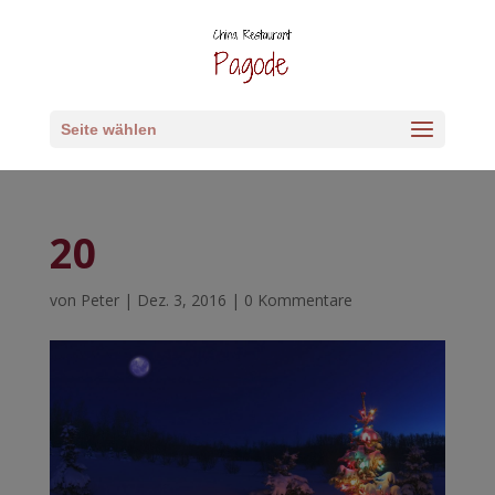
Seite wählen
20
von
Peter
|
Dez. 3, 2016
|
0 Kommentare